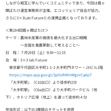
しながら相互に学んでいくコミュニティであり、今回は霞ヶ
関ばたけ運営事務局が主催、エコッツェリア協会が協力、
さらに3×
3Lab Future
との連携企画となっております。
＜第204回霞ヶ関ばたけ＞
テーマ：農林水産業の価値を最大化する出口戦略
〜全国を食農夢創して考えること〜
日 程：７月
20
日（土）
9:30
～
11:15
会 場：
3
×
3 lab Future
東京都千代田区大手町1-1-2 大手町門タワー・
JX
ビル1階
https://maps.app.goo.gl/3pVoR4fmWgnrCqAp7
「大手町駅」（
C10
出口）より徒歩約2分
「大手町駅」（
C6a
出口）より大手町パークビル（地
下）、ホトリア広場（地上）を通って徒歩約４分
参加形式：以下の3種類のチケットを用意