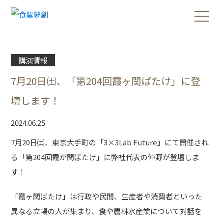
講演情報
7月20日㈯、「第204回霞ヶ関ばたけ」に登
壇します！
2024.06.25
7月20日㈯、東京大手町の「3×
3Lab Future
」にて開催され
る「第
204
回霞が関ばたけ」に弊社代表の仲野が登壇しま
す！
「霞ヶ関ばたけ」は行政や民間、生産者や消費者といった
異なる立場の人が集まり、食や農林水産業について対話を